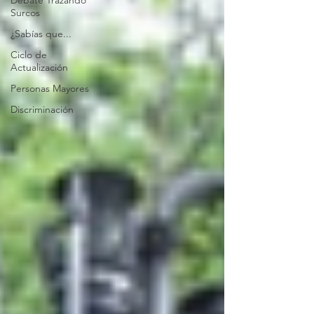
Debate Trazando
Surcos
¿Sabías que...
Ciclo de
Actualización
Personas Mayores
Discriminación