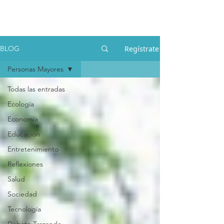
Regístrate
BLOG
Personas Mayores
Todas las entradas
Ecología
Economía
Educación
Entretenimiento
Reflexiones
Salud
Sociedad
Tecnología