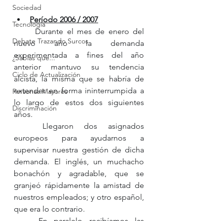
Sociedad
Período 2006 / 2007
Tecnología
	Durante el mes de enero del 
Debate Trazando Surcos
nuevo año la demanda 
experimentada a fines del año 
¿Sabías que...
anterior mantuvo su tendencia 
Ciclo de Actualización
alcista, la misma que se habría de 
extender en forma ininterrumpida a 
Personas Mayores
lo largo de estos dos siguientes 
Discriminación
años. 
	Llegaron dos asignados 
europeos para ayudarnos a 
supervisar nuestra gestión de dicha 
demanda. El inglés, un muchacho 
bonachón y agradable, que se 
granjeó rápidamente la amistad de 
nuestros empleados; y otro español, 
que era lo contrario.  
	En paralelo recibíamos las 