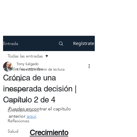
Regístrate
Entrada
Todas las entradas
Tony Salgado
Todas las entradas
11 nov 2021
15 min de lectura
Crónica de una
Ecología
inesperada decisión |
Economía
Capítulo 2 de 4
Educación
Puedes encontrar el capítulo 
Entretenimiento
anterior 
aquí
.
Reflexiones
Salud
Crecimiento