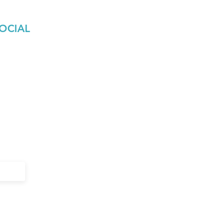
OCIAL
l
ndo Surcos?