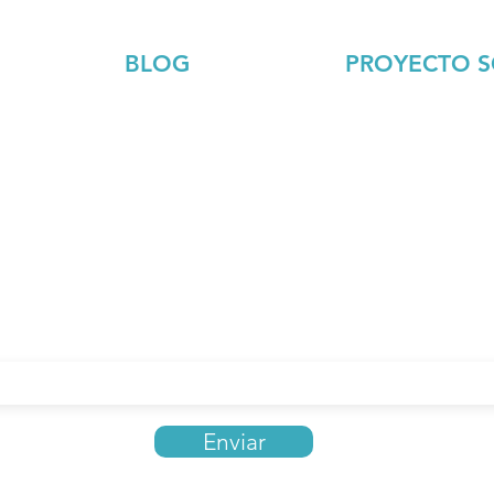
BLOG
PROYECTO S
Ecología
Sobre el proyecto
Economía
Objetivo
Educación
Proceso
Entretenimiento
Conversaciones
Reflexiones
Presentación grupa
Salud
Miembros del sitio
Sociedad
Tecnología
Debate
a recibir el
newsletter/boletín informativo
de Traza
Enviar