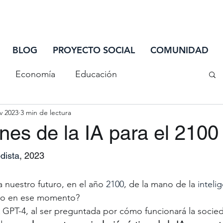
INIC
BLOG
PROYECTO SOCIAL
COMUNIDAD
Economía
Educación
v 2023
3 min de lectura
iones
Salud
Sociedad
Tecnología
nes de la IA para el 2100
¿Sabías que...
Ciclo de Actualización
dista
, 2023
 nuestro futuro, en el año 
2100
, de la mano de la 
intelig
riminación
o en ese momento? 
 GPT-4, al ser preguntada por cómo funcionará la socie