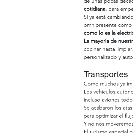
de unas pocas déca
cotidiana,
 para empe
Si ya está cambiando
omnipresente como lo
como lo es la electri
La mayoría de nuestra
cocinar hasta limpia
personalizado y auto
Transportes
Como muchos ya im
Los vehículos autón
incluso aviones todo
Se acabaron los atas
para optimizar el fluj
Y no nos moveremos s
El 
turismo espacial
 p