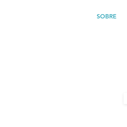
SOBRE
Tony Salgado
Mis libros
Equipo
¿Te gustarí