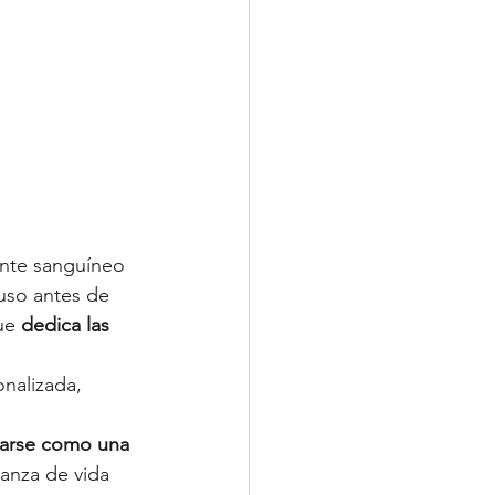
ente sanguíneo 
uso antes de 
ue 
dedica las 
nalizada, 
tarse como una 
anza de vida 