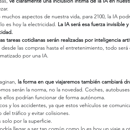
das,
 ve claramente una inclusión íntima de la IA en nuestr
zar. 
 muchos aspectos de nuestra vida, para 2100, la IA podrí
 es hoy la electricidad. 
La IA será esa fuerza invisible y
cidad. 
s tareas cotidianas serán realizadas por inteligencia artifi
r, desde las compras hasta el entretenimiento, todo será
matizado por una IA. 
aginan,
 la forma en que viajaremos también cambiará dr
omos serán la norma, no la novedad. Coches, autobuses,
s ellos podrían funcionar de forma autónoma. 
cos y los accidentes, ya que estos vehículos se comunica
o del tráfico y evitar colisiones. 
olo por la superficie. 
odría llegar a ser tan común como lo es hoy un viaje a o