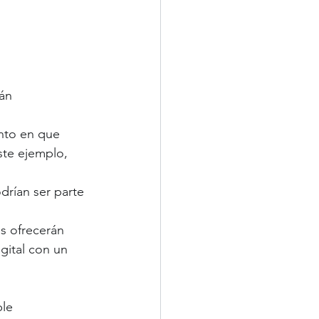
án 
nto en que 
ste ejemplo, 
drían ser parte 
s ofrecerán 
gital con un 
le 