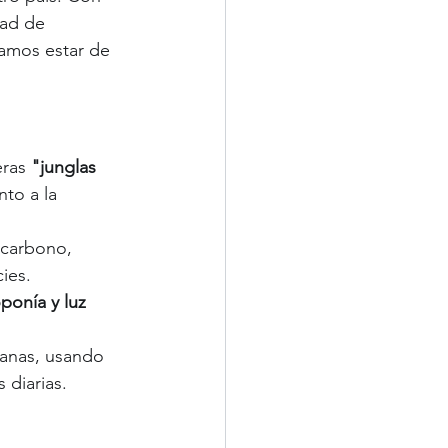
ad de 
íamos estar de 
eras
 "junglas 
to a la 
 carbono, 
ies. 
ponía y luz 
tanas, usando 
 diarias.