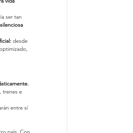
a vida 
a ser tan 
 silenciosa 
cial: 
desde 
 optimizado, 
ásticamente.
 trenes e 
rán entre sí 
tro país. Con 