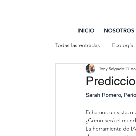
INICIO
NOSOTROS
Todas las entradas
Ecología
Tony Salgado
27 no
Entretenimiento
Reflex
Prediccio
Debate Trazando Surcos
Sarah Romero
, 
Perio
Echamos un vistazo a
Personas Mayores
Disc
¿Cómo será el mund
La herramienta de IA