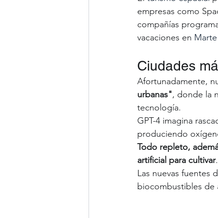
empresas como Space
compañías programand
vacaciones en 
Marte
Ciudades má
Afortunadamente, nu
urbanas"
, donde la 
tecnología. 
GPT-4 imagina rasca
produciendo oxígeno
Todo repleto, además,
artificial para cultivar
.
Las nuevas fuentes 
biocombustibles de a