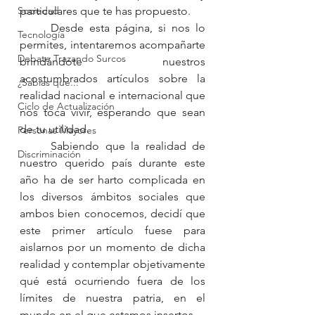
Sociedad
particulares que te has propuesto.
	Desde esta página, si nos lo 
Tecnología
permites, intentaremos acompañarte 
Debate Trazando Surcos
brindándote nuestros 
acostumbrados artículos sobre la 
¿Sabías que...
realidad nacional e internacional que 
Ciclo de Actualización
nos toca vivir, esperando que sean 
de tu utilidad. 
Personas Mayores
	Sabiendo que la realidad de 
Discriminación
nuestro querido país durante este 
año ha de ser harto complicada en 
los diversos ámbitos sociales que 
ambos bien conocemos, decidí que 
este primer artículo fuese para 
aislarnos por un momento de dicha 
realidad y contemplar objetivamente 
qué está ocurriendo fuera de los 
límites de nuestra patria, en el 
mundo en el que estamos insertos. 