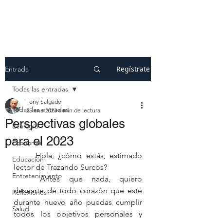
Regístrate
Entrada
Todas las entradas
Tony Salgado
Todas las entradas
25 ene 2023
6 min de lectura
Perspectivas globales
Ecología
para el 2023
Economía
	Hola, ¿cómo estás, estimado 
Educación
lector de Trazando Surcos?
Entretenimiento
	Antes que nada, quiero 
desearte de todo corazón que este 
Reflexiones
durante nuevo año puedas cumplir 
Salud
todos los objetivos personales y 