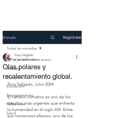
Regístrate
Entrada
Todas las entradas
Tony Salgado
Todas las entradas
8 jul 2024
9 min de lectura
Olas polares y
Ecología
recalentamiento global.
Economía
Tony Salgado, Julio 2024
Educación
Entretenimiento
El cambio climático es uno de los 
desafíos más urgentes que enfrenta 
Reflexiones
la humanidad en el siglo XXI. Entre 
Salud
sus numerosos efectos, uno de los 