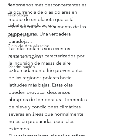
Sociedad
fenómenos más desconcertantes es 
la ocurrencia de olas polares en 
Tecnología
medio de un planeta que está 
Debate Trazando Surcos
experimentando un aumento de las 
temperaturas. Una verdadera 
¿Sabías que...
paradoja…
Ciclo de Actualización
Las olas polares son eventos 
meteorológicos caracterizados por 
Personas Mayores
la incursión de masas de aire 
Discriminación
extremadamente frío provenientes 
de las regiones polares hacia 
latitudes más bajas. Estas olas 
pueden provocar descensos 
abruptos de temperatura, tormentas 
de nieve y condiciones climáticas 
severas en áreas que normalmente 
no están preparadas para tales 
extremos.
El recalentamiento global se refiere 