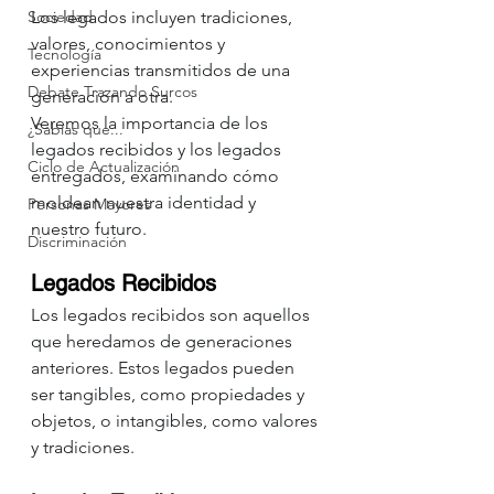
Sociedad
Los legados incluyen tradiciones, 
valores, conocimientos y 
Tecnología
experiencias transmitidos de una 
Debate Trazando Surcos
generación a otra.
Veremos la importancia de los 
¿Sabías que...
legados recibidos y los legados 
Ciclo de Actualización
entregados, examinando cómo 
moldean nuestra identidad y 
Personas Mayores
nuestro futuro.
Discriminación
Legados Recibidos
Los legados recibidos son aquellos 
que heredamos de generaciones 
anteriores. Estos legados pueden 
ser tangibles, como propiedades y 
objetos, o intangibles, como valores 
y tradiciones.