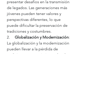
presentar desafíos en la transmisión 
de legados. Las generaciones más 
jóvenes pueden tener valores y 
perspectivas diferentes, lo que 
puede dificultar la preservación de 
tradiciones y costumbres.
2.     
Globalización y Modernización
: 
La globalización y la modernización 
pueden llevar a la pérdida de 
tradiciones y conocimientos locales. 
La influencia de culturas externas y 
el ritmo acelerado de la vida 
moderna pueden dificultar la 
preservación de legados culturales.
3.     
Desinterés y Desconexión
: Las 
generaciones más jóvenes pueden 
mostrar un desinterés por los 
legados familiares y culturales, lo 
que puede llevar a la pérdida de 