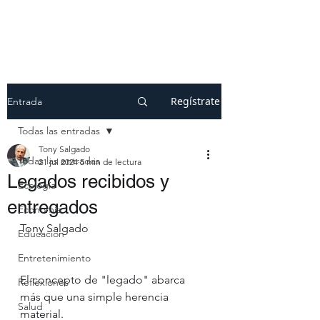
Regístrate
Entrada
Todas las entradas
Tony Salgado
Todas las entradas
21 jul 2024
5 min de lectura
Legados recibidos y
Ecología
entregados
Economía
Tony Salgado
Educación
Entretenimiento
El concepto de "legado" abarca 
Reflexiones
más que una simple herencia 
Salud
material.