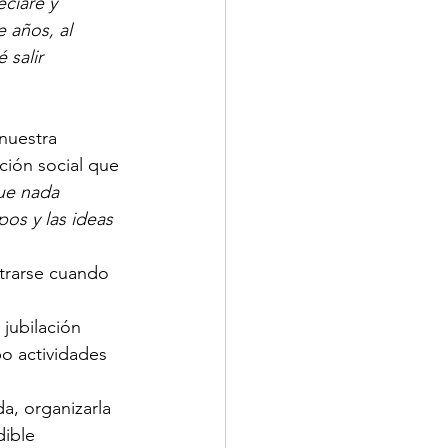
eciaré y 
 años, al 
salir 
nuestra 
ción social que 
ue nada 
os y las ideas 
trarse cuando 
 jubilación 
o actividades 
da, organizarla 
ible 