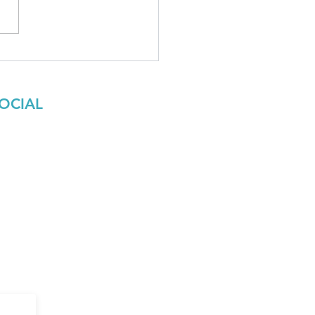
OCIAL
l
ndo Surcos?