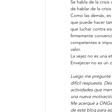
Se habla de la crisis
de hablar de la crisis
Como las demás, es co
que puede hacer tamb
que luchar contra es
firmemente convenci
competentes e import
valor.
La vejez no es una e
Envejecer no es un 
Luego me pregunté cu
difícil respuesta. De
actividades que menc
una nueva motivación
Me acerqué a ONGs (E
de este blog para ad