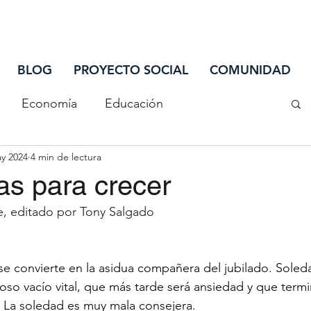
INIC
BLOG
PROYECTO SOCIAL
COMUNIDAD
Economía
Educación
y 2024
4 min de lectura
iones
Salud
Sociedad
Tecnología
as para crecer
re, editado por Tony Salgado
¿Sabías que...
Ciclo de Actualización
se convierte en la asidua compañera del jubilado. Sole
riminación
oso vacío vital, que más tarde será ansiedad y que term
 La soledad es muy mala consejera.