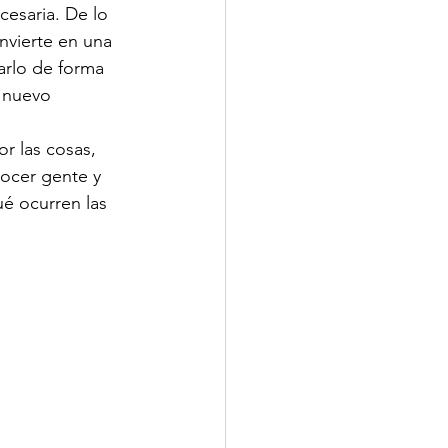
cesaria. De lo 
nvierte en una 
rlo de forma 
n nuevo 
r las cosas, 
nocer gente y 
é ocurren las 