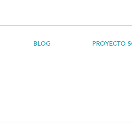
BLOG
PROYECTO S
Ecología
Sobre el proyecto
Economía
Objetivo
Educación
Proceso
Entretenimiento
Conversaciones
Reflexiones
Presentación grupa
Salud
Miembros del sitio
Sociedad
Tecnología
Debate
a recibir el
newsletter/boletín informativo
de Traza