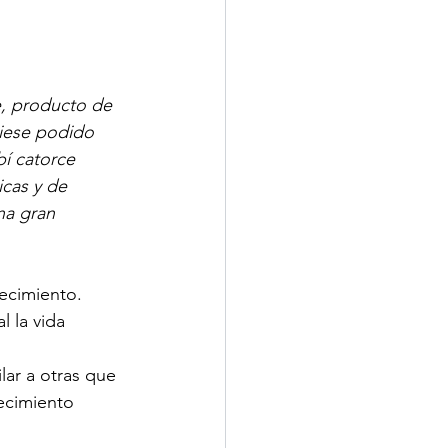
e, producto de 
biese podido 
bí catorce 
icas y de 
na gran 
recimiento. 
l la vida 
lar a otras que 
ecimiento 