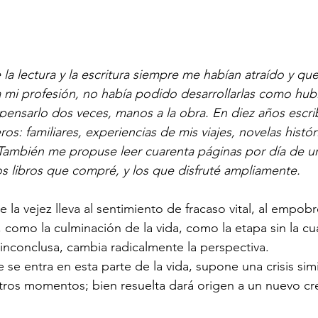
la lectura y la escritura siempre me habían atraído y qu
a mi profesión, no había podido desarrollarlas como hu
 pensarlo dos veces, manos a la obra. En diez años escri
ros: familiares, experiencias de mis viajes, novelas histór
. También me propuse leer cuarenta páginas por día de u
 libros que compré, y los que disfruté ampliamente.
 la vejez lleva al sentimiento de fracaso vital, al empob
, como la culminación de la vida, como la etapa sin la cua
inconclusa, cambia radicalmente la perspectiva.
ue se entra en esta parte de la vida, supone una crisis simi
tros momentos; bien resuelta dará origen a un nuevo cr