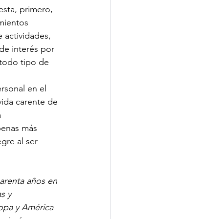
esta, primero, 
mientos 
 actividades, 
de interés por 
todo tipo de 
rsonal en el 
vida carente de 
 
penas más 
gre al ser 
uarenta años en 
s y 
opa y América 