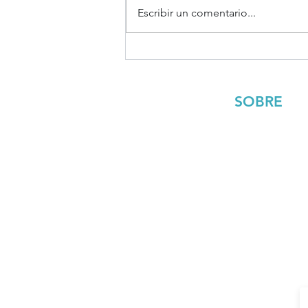
Escribir un comentario...
SOBRE
Tony Salgado
Mis libros
Equipo
¿Te gustarí