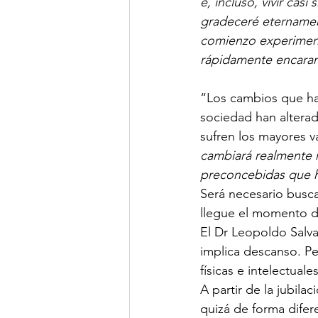
e, incluso, vivir cas
gradeceré eternamente
comienzo experiment
rápidamente encaran
“Los cambios que han
sociedad han alterad
sufren los mayores 
cambiará realmente m
preconcebidas que ha
Será necesario busca
llegue el momento de
El Dr Leopoldo Salvar
implica descanso. Pe
físicas e intelectua
A partir de la jubila
quizá de forma difer