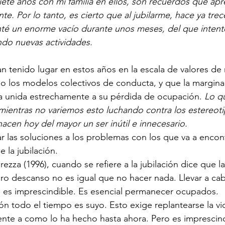
i siete años con mi familia en ellos, son recuerdos que apr
. Por lo tanto, es cierto que al jubilarme, hace ya trece
é un enorme vacío durante unos meses, del que intenté 
do nuevas actividades.  
 tenido lugar en estos años en la escala de valores de 
o los modelos colectivos de conducta, y que la margina
va unida estrechamente a su pérdida de ocupación. 
Lo q
ientras no variemos esto luchando contra los estereotip
cen hoy del mayor un ser inútil e innecesario.
r las soluciones a los problemas con los que va a encon
 la jubilación.
ezza (1996), cuando se refiere a la jubilación dice que la
ro descanso no es igual que no hacer nada. Llevar a cab
les es imprescindible. Es esencial permanecer ocupados.
ción todo el tiempo es suyo. Esto exige replantearse la vi
ente a como lo ha hecho hasta ahora. Pero es imprescind