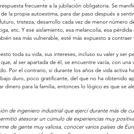
espuesta frecuente a la jubilación obligatoria. Se manifi
de la propia autoestima, para dar paso después a senti
 futuro, tristeza, desarrollo cada vez de menor número de
iga, etc. Y ese aislamiento, esa melancolía, esa pérdida 
mbién sea más vulnerable, esté más expuesto a contraer 
sto toda su vida, sus intereses, incluso su valer y ser pe
 que, al ser apartada de él, se encuentre vacía, con una 
o. Por el contrario, si durante los años de vida activa ha
ajo duro, poco gratificante, del que no ha obtenido a
r dinero para la familia, entonces lo lógico es que se ale
sión de ingeniero industrial que ejercí durante más de c
rmitió atesorar un cúmulo de experiencias muy positiva
arme de gente muy valiosa, conocer varios países de Eur