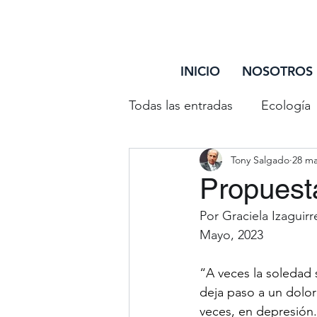
INICIO
NOSOTROS
Todas las entradas
Ecología
Tony Salgado
28 ma
Entretenimiento
Reflex
Propuest
Por Graciela Izaguir
Debate Trazando Surcos
Mayo, 2023
“A veces la soledad 
Personas Mayores
Disc
deja paso a un dolor
veces, en depresión.