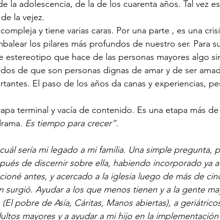
 de la adolescencia, de la de los cuarenta años. Tal vez 
 de la vejez.
mpleja y tiene varias caras. Por una parte , es una cris
alear los pilares más profundos de nuestro ser. Para su
e estereotipo que hace de las personas mayores algo sin
dos de que son personas dignas de amar y de ser amad
antes. El paso de los años da canas y experiencias, pe
tapa terminal y vacía de contenido. Es una etapa más de l
drama
. Es tiempo para crecer”.
ál sería mi legado a mi familia. Una simple pregunta, 
spués de discernir sobre ella, habiendo incorporado ya a
ioné antes, y acercado a la iglesia luego de más de cin
 surgió. Ayudar a los que menos tienen y a la gente ma
l pobre de Asía, Cáritas, Manos abiertas), a geriátricos,
ultos mayores y a ayudar a mi hijo en la implementación