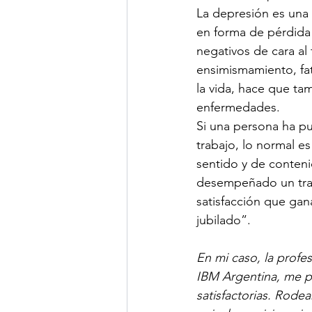
La depresión es una r
en forma de pérdida 
negativos de cara al
ensimismamiento, fat
la vida, hace que ta
enfermedades.
Si una persona ha pue
trabajo, lo normal es
sentido y de contenid
desempeñado un trab
satisfacción que gana
jubilado”.
En mi caso, la profe
IBM Argentina, me pe
satisfactorias. Rode