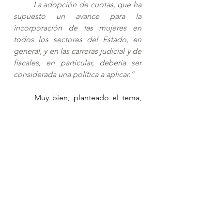
La adopción de cuotas, que ha 
supuesto un avance para la 
incorporación de las mujeres en 
todos los sectores del Estado, en 
general, y en las carreras judicial y de 
fiscales, en particular, debería ser 
considerada una política a aplicar.”
	Muy bien, planteado el tema, 
mi estimado amigo, comenzaré por 
compartir mi opinión al respecto.
	Honestamente creo que esta 
evidente desigualdad es solo una de 
las varias consecuencias de una 
causa mucho más profunda que se 
remonta al surgimiento mismo del 
sápiens en nuestro planeta. Sabido 
es de la necesidad de los hombres 
de: a) salir a defender la integridad 