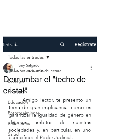
Regístrate
Entrada
Todas las entradas
Tony Salgado
Todas las entradas
5 oct 2021
6 min de lectura
Derrumbar el "techo de
Ecología
cristal"
Economía
	Amigo lector, te presento un 
Educación
tema de gran implicancia, como es 
Entretenimiento
garantizar la igualdad de género en 
diversos ámbitos de nuestras 
Reflexiones
sociedades y, en particular, en uno  
Salud
específico: el Poder Judicial.