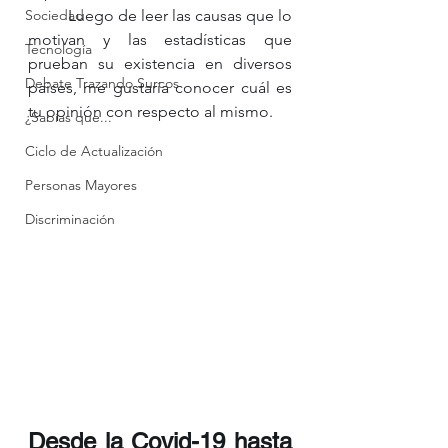
Sociedad
	Luego de leer las causas que lo 
motivan y las estadísticas que 
Tecnología
prueban su existencia en diversos 
Debate Trazando Surcos
países, me gustaría conocer cuál es 
tu opinión con respecto al mismo.
¿Sabías que...
Ciclo de Actualización
Personas Mayores
Discriminación
Desde la Covid-19 hasta 