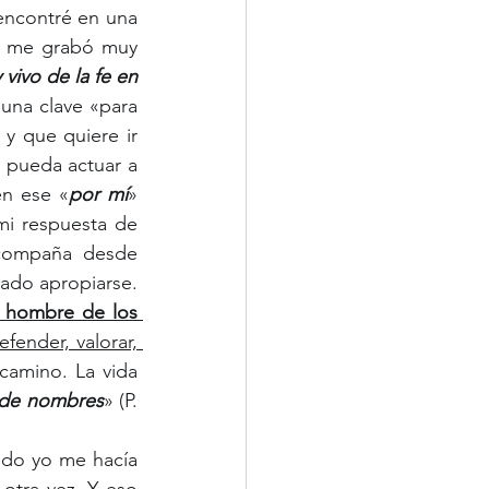
ncontré en una 
e me grabó muy 
vivo de la fe en 
 una clave «para 
y que quiere ir 
pueda actuar a 
en ese «
por mí
» 
i respuesta de 
compaña desde 
ado apropiarse.
l hombre de los 
fender, valorar, 
camino. La vida 
 de nombres
» (P. 
ndo yo me hacía 