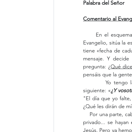
Palabra del Señor
Comentario al Evang
	En el esquema literario que se ha planteado Marcos, justamente en la mitad de su 
Evangelio, sitúa la 
tiene «fecha de cadu
mensaje. Y decide 
pregunta: 
¿Qué dice
pensáis que la gente
         Yo tengo la impresión de que esta pregunta le importa menos a Jesús que la 
siguiente: «
¿Y vosot
"El día que yo falte
¿Qué les dirán de mí?
    Por una parte, cabría esperar que quienes pasan tanto tiempo con Jesús en público y en 
privado... se hayan
Jesús. Pero ya hemos