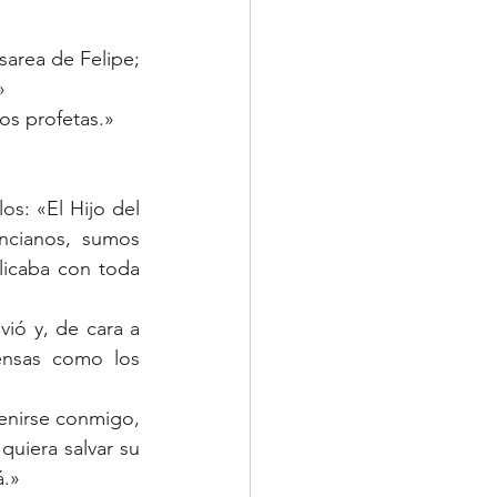
»
los profetas.»
cianos, sumos 
licaba con toda 
ensas como los 
uiera salvar su 
á.»