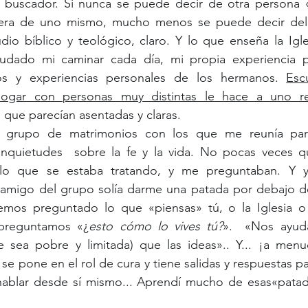
n buscador. Si nunca se puede decir de otra persona 
uiera de uno mismo, mucho menos se puede decir del
dio bíblico y teológico, claro. Y lo que enseña la Igle
dado mi caminar cada día, mi propia experiencia per
os y experiencias personales de los hermanos. 
Escu
logar con personas muy distintas le hace a uno repe
 que parecían asentadas y claras.
grupo de matrimonios con los que me reunía para 
inquietudes  sobre la fe y la vida. No pocas veces qu
 lo que se estaba tratando, y me preguntaban. Y 
 amigo del grupo solía darme una patada por debajo de
emos preguntado lo que «piensas» tú, o la Iglesia o 
preguntamos «¿
esto cómo lo vives tú?
».  «Nos ayud
e sea pobre y limitada) que las ideas».. Y... ¡a men
e pone en el rol de cura y tiene salidas y respuestas par
hablar desde sí mismo... Aprendí mucho de esas«patad