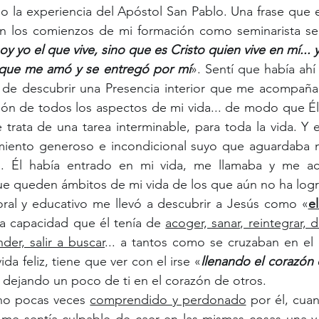
la experiencia del Apóstol San Pablo. Una frase que e
en los comienzos de mi formación como seminarista s
oy yo el que vive, sino que es Cristo quien vive en mí... y 
 que me amó y se entregó por mí
». Sentí que había ahí
o de descubrir una Presencia interior que me acompaña 
n de todos los aspectos de mi vida... de modo que Él 
 trata de una tarea interminable, para toda la vida. Y 
miento generoso e incondicional suyo que aguardaba m
. Él había entrado en mi vida, me llamaba y me a
e queden ámbitos de mi vida de los que aún no ha logr
oral y educativo me llevó a descubrir a Jesús como «
e
sa capacidad que él tenía de 
acoger, sanar, reintegrar, de
der, salir a buscar
... a tantos como se cruzaban en el 
ida feliz, tiene que ver con el irse «
llenando el corazón
 y dejando un poco de ti en el corazón de otros.
no pocas veces 
comprendido y perdonado
 por él, cua