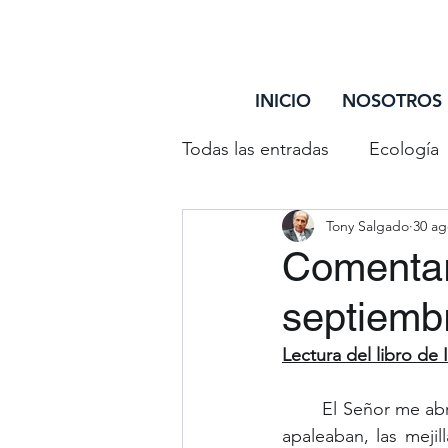
INICIO
NOSOTROS
Todas las entradas
Ecología
Tony Salgado
30 ag
Entretenimiento
Reflex
Comentar
septiemb
Debate Trazando Surcos
Lectura del libro de 
Personas Mayores
Disc
	El Señor me abrió el oído; yo no resistí ni me eché atrás: ofrecí la espalda a los que me 
apaleaban, las mejil