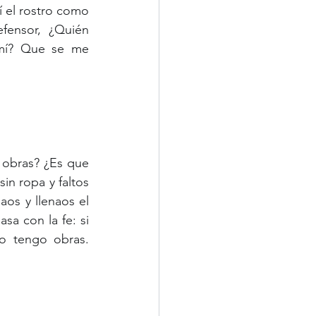
í el rostro como 
ensor, ¿Quién 
mí? Que se me 
 ropa y faltos 
os y llenaos el 
a con la fe: si 
o tengo obras. 