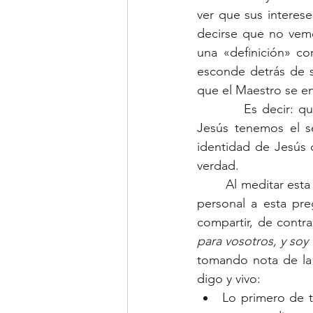
ver que sus interese
decirse que no vem
una «definición» co
esconde detrás de s
que el Maestro se e
          Es decir: que los que nos consideramos «cercanos», compañeros, y discípulos de 
Jesús tenemos el se
identidad de Jesús 
verdad.
        Al meditar esta escena evangélica... esta vez he sentido una llamada a dar mi respuesta 
personal a esta pre
compartir, de contra
para vosotros, y soy
tomando nota de la 
digo y vivo:
Lo primero de t