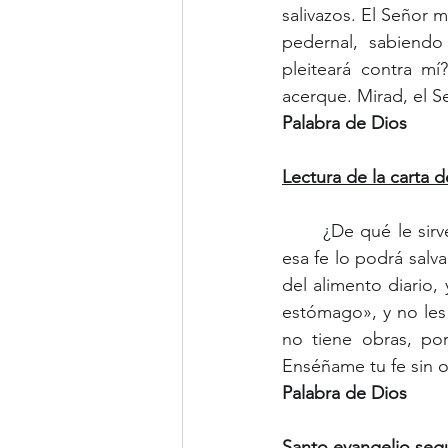
salivazos. El Señor m
pedernal, sabiendo
pleiteará contra m
acerque. Mirad, el 
Palabra de Dios
Lectura de la carta 
	¿De qué le sirve a uno, hermanos míos, decir que tiene fe, si no tiene obras? ¿Es que 
esa fe lo podrá sal
del alimento diario,
estómago», y no les 
no tiene obras, por
Enséñame tu fe sin ob
Palabra de Dios
Santo evangelio seg