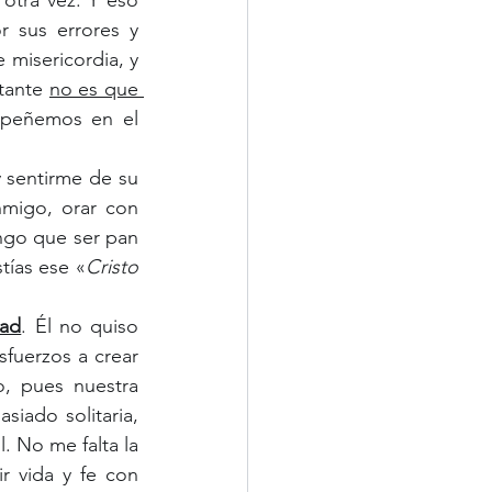
otra vez. Y eso 
sus errores y 
misericordia, y 
tante 
no es que 
mpeñemos en el 
y sentirme de su 
migo, orar con 
ngo que ser pan 
tías ese «
Cristo 
dad
. Él no quiso 
fuerzos a crear 
 pues nuestra 
iado solitaria, 
. No me falta la 
 vida y fe con 