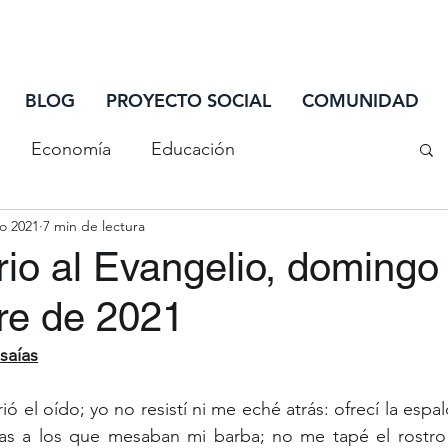
INIC
BLOG
PROYECTO SOCIAL
COMUNIDAD
Economía
Educación
o 2021
7 min de lectura
iones
Salud
Sociedad
Tecnología
io al Evangelio, domingo
re de 2021
¿Sabías que...
Ciclo de Actualización
Isaías
riminación
las a los que mesaban mi barba; no me tapé el rostro a