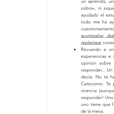
un aprendiz, u
sobra», ni siq
ayudado el estu
todo me ha ayu
cuestionamient
acompañar, dia
replantear
 cosas
Recuerdo a un 
experiencias e 
opinión sobre
responder... Un
decía: No te h
Catecismo. Te 
vivencia (aunqu
responder! Uno s
uno tiene que 
de la mesa.