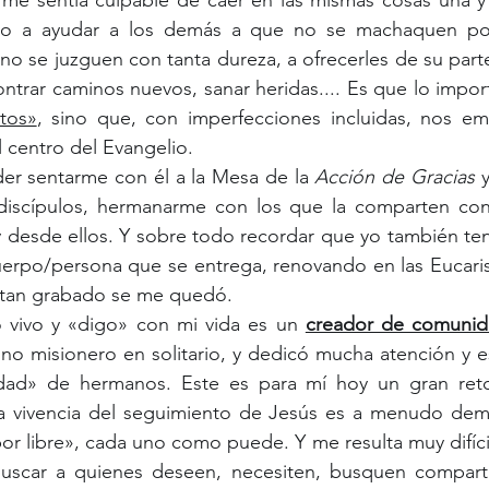
 me sentía culpable de caer en las mismas cosas una y 
 a ayudar a los demás a que no se machaquen por 
o se juzguen con tanta dureza, a ofrecerles de su parte 
ntrar caminos nuevos, sanar heridas.... Es que lo impor
tos»
, sino que, con imperfecciones incluidas, nos e
l centro del Evangelio.
r sentarme con él a la Mesa de la 
Acción de Gracias
 
 discípulos, hermanarme con los que la comparten con
 y desde ellos. Y sobre todo recordar que yo también te
uerpo/persona que se entrega, renovando en las Eucaris
 tan grabado se me quedó.
 vivo y «digo» con mi vida es un 
creador de comuni
no misionero en solitario, y dedicó mucha atención y es
ad» de hermanos. Este es para mí hoy un gran reto,
ra vivencia del seguimiento de Jesús es a menudo demas
«por libre», cada uno como puede. Y me resulta muy difícil
uscar a quienes deseen, necesiten, busquen compartir