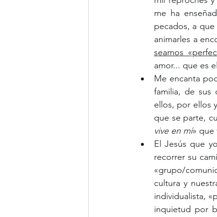
mil reproches y
me ha enseñado
pecados, a que n
animarles a enco
seamos «perfec
amor... que es e
Me encanta pode
familia, de sus
ellos, por ellos
que se parte, c
vive en mí
» que
El Jesús que yo
recorrer su cami
«grupo/comunid
cultura y nuest
individualista, 
inquietud por b