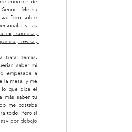
«te conozco de 
 Señor.  Me ha 
sia. Pero sobre 
sonal... y los 
char, confesar, 
nsar, revisar, 
tratar temas, 
erían saber mi 
yo empezaba a 
 la mesa, y me 
lo que dice el 
a más saber tu 
udo me costaba 
a todo. Pero si 
as» por debajo 