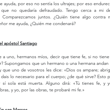
e ayuda, por eso no sentía los ultrajes; por eso endurec
 que no quedaría defraudado. Tengo cerca a mi def
í? Comparezcamos juntos. ¿Quién tiene algo contra 
Señor me ayuda, ¿Quién me condenará?
del apóstol Santiago
var? Supongamos que un hermano o una hermana andan sin
 y que uno de vosotros les dice: «Dios os ampare; abriga
dais lo necesario para el cuerpo; ¿de qué sirve? Esto pas
 sí sola está muerta. Alguno dirá: «Tú tienes fe, y y
ras, y yo, por las obras, te probaré mi fe.»
ún san Marcos