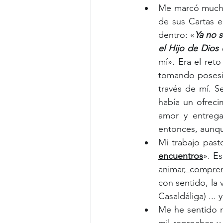
Me marcó mucho 
de sus Cartas 
dentro: «
Ya no s
el Hijo de Dios
mí». Era el ret
tomando posesió
través de mí. Se
había un ofreci
amor y entrega
entonces, aunqu
Mi trabajo past
encuentros
». E
animar, compren
con sentido, la v
Casaldáliga) ...
Me he sentido 