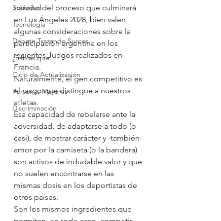
Sociedad
tránsito del proceso que culminará 
en Los Ángeles 2028, bien valen 
Tecnología
algunas consideraciones sobre la 
Debate Trazando Surcos
participación argentina en los 
recientes Juegos realizados en 
¿Sabías que...
Francia.
Ciclo de Actualización
Naturalmente, el gen competitivo es 
el rasgo que distingue a nuestros 
Personas Mayores
atletas.
Discriminación
Esa capacidad de rebelarse ante la 
adversidad, de adaptarse a todo (o 
casi), de mostrar carácter y -también- 
amor por la camiseta (o la bandera) 
son activos de indudable valor y que 
no suelen encontrarse en las 
mismas dosis en los deportistas de 
otros países.
Son los mismos ingredientes que 
permiten, en todo caso, competir 