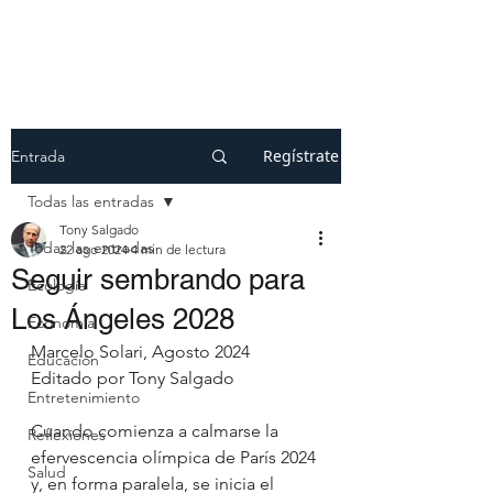
Regístrate
Entrada
Todas las entradas
Tony Salgado
Todas las entradas
22 ago 2024
4 min de lectura
Seguir sembrando para
Ecología
Los Ángeles 2028
Economía
Marcelo Solari, Agosto 2024
Educación
Editado por Tony Salgado
Entretenimiento
Cuando comienza a calmarse la 
Reflexiones
efervescencia olímpica de París 2024 
Salud
y, en forma paralela, se inicia el 