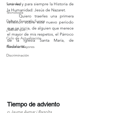
Sociedad
una vez y para siempre la Historia de 
la Humanidad: Jesús de Nazaret.
Tecnología
	Quiero traerles una primera 
Debate Trazando Surcos
reflexión sobre este nuevo período 
que se inicia, de alguien que merece 
¿Sabías que...
el mayor de mis respetos, el Párroco 
Ciclo de Actualización
de la Iglesia Santa María, de 
Badalona. 
Personas Mayores
Discriminación
Tiempo de adviento
p Jaume Aymar i Ragolta