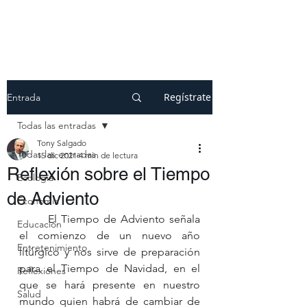
Regístrate
Entrada
Todas las entradas
Tony Salgado
Todas las entradas
15 dic 2021
4 min de lectura
Reflexión sobre el Tiempo
Ecología
de Adviento
Economía
El Tiempo de Adviento señala 
Educación
el comienzo de un nuevo año 
Entretenimiento
litúrgico y nos sirve de preparación 
para el Tiempo de Navidad, en el 
Reflexiones
que se hará presente en nuestro 
Salud
mundo quien habrá de cambiar de 