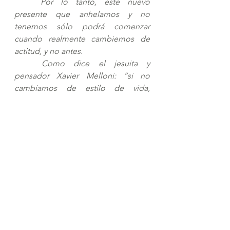
Por lo tanto, este nuevo 
presente que anhelamos y no 
tenemos sólo podrá comenzar 
cuando realmente cambiemos de 
actitud, y no antes. 
Como dice el jesuita y 
pensador Xavier Melloni: “si no 
cambiamos de estilo de vida, 
después de este virus vendrá otro...”
Cristo solo viene cuando 
nosotros vamos hacia Él. Y su venida 
supondrá el rescate definitivo de 
toda esclavitud. Pero el cambio 
deberá partir de nuestro interior. 
Por eso el Adviento, es 
también un tiempo de reflexión, de 
conversión, de cambio de chip, de 
un nuevo estilo de vida. 