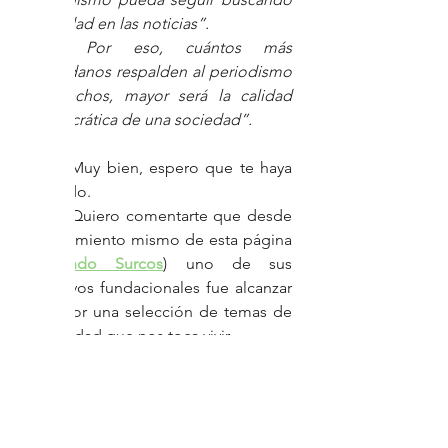
la verdad en las noticias”. 
Por eso, cuántos más 
ciudadanos respalden al periodismo 
de hechos, mayor será la calidad 
democrática de una sociedad”.
	Muy bien, espero que te haya 
gustado. 
	Quiero comentarte que desde 
el nacimiento mismo de esta página 
(
Trazando Surcos
) uno de sus 
objetivos fundacionales fue alcanzar 
al lector una selección de temas de 
la realidad que nos toca vivir.
	Los mismos son presentados 
tal cual aparecen en diversas fuentes 
y acompañados con mis 
comentarios finales, en el afán de 