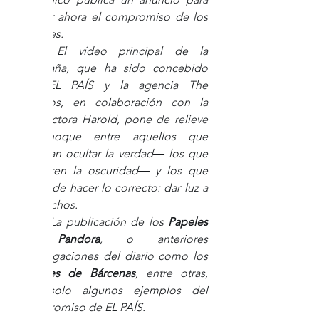
buscar ahora el compromiso de los 
lectores. 
El vídeo principal de la 
campaña, que ha sido concebido 
por EL PAÍS y la agencia The 
Cyranos, en colaboración con la 
productora Harold, pone de relieve 
el choque entre aquellos que 
intentan ocultar la verdad― los que 
prefieren la oscuridad― y los que 
tratan de hacer lo correcto: dar luz a 
los hechos. 
La publicación de los 
Papeles 
de Pandora
, o anteriores 
investigaciones del diario como los 
Papeles de Bárcenas
, entre otras, 
son solo algunos ejemplos del 
compromiso de EL PAÍS.