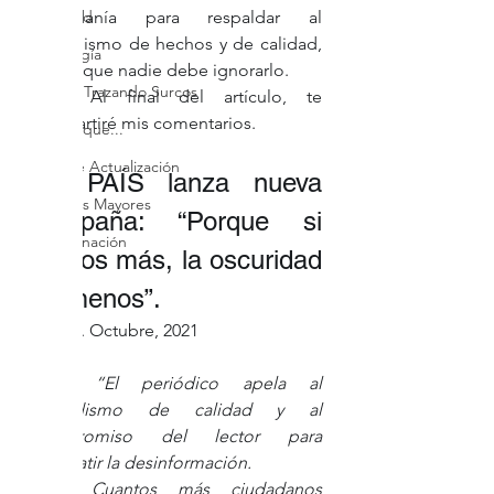
Sociedad
ciudadanía para respaldar al 
periodismo de hechos y de calidad, 
Tecnología
y creo que nadie debe ignorarlo. 
Debate Trazando Surcos
	Al final del artículo, te 
compartiré mis comentarios.   
¿Sabías que...
Ciclo de Actualización
EL PAÍS lanza nueva 
Personas Mayores
campaña: “Porque si 
Discriminación
somos más, la oscuridad 
es menos”. 
El País
. Octubre, 2021 
“El periódico apela al 
periodismo de calidad y al 
compromiso del lector para 
combatir la desinformación.
Cuantos más ciudadanos 