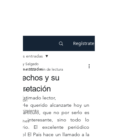
Regístrate
Entrada
Todas las entradas
Tony Salgado
Todas las entradas
17 ene 2022
3 min de lectura
Los hechos y su
Ecología
interpretación
Economía
	Estimado lector, 
Educación
	He querido alcanzarte hoy un 
Entretenimiento
breve artículo, que no por serlo es 
menos interesante, sino todo lo 
Reflexiones
contrario. El excelente periódico 
Salud
español El País hace un llamado a la 