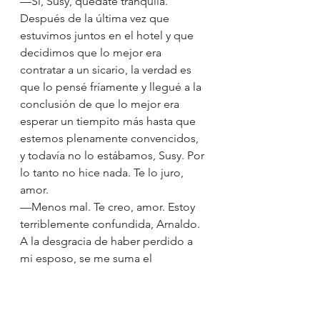
—Sí, Susy, quédate tranquila. 
Después de la última vez que 
estuvimos juntos en el hotel y que 
decidimos que lo mejor era 
contratar a un sicario, la verdad es 
que lo pensé fríamente y llegué a la 
conclusión de que lo mejor era 
esperar un tiempito más hasta que 
estemos plenamente convencidos, 
y todavía no lo estábamos, Susy. Por 
lo tanto no hice nada. Te lo juro, 
amor.    
—Menos mal. Te creo, amor. Estoy 
terriblemente confundida, Arnaldo. 
A la desgracia de haber perdido a 
mi esposo, se me suma el 
arrepentimiento por haberlo 
engañado durante tanto tiempo, e 
incluso haber pensado en matarlo. 