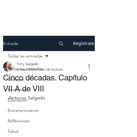
Regístrate
Entrada
Todas las entradas
Tony Salgado
Todas las entradas
16 nov 2024
7 min de lectura
Cinco décadas. Capítulo
Ecología
VII A de VIII
Economía
Antonio Salgado
Educación
Entretenimiento
Reflexiones
Salud