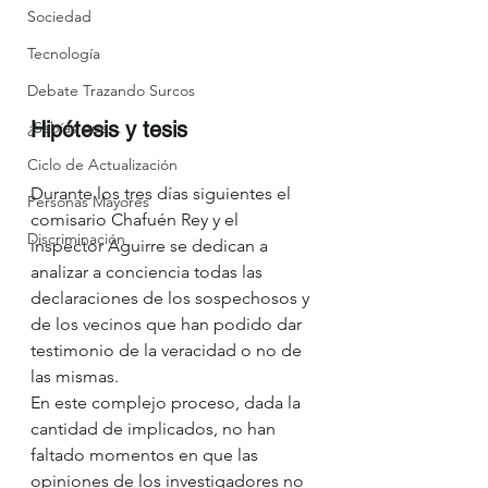
Sociedad
Tecnología
Debate Trazando Surcos
Hipótesis y tesis
¿Sabías que...
Ciclo de Actualización
Durante los tres días siguientes el 
Personas Mayores
comisario Chafuén Rey y el 
Discriminación
inspector Aguirre se dedican a 
analizar a conciencia todas las 
declaraciones de los sospechosos y 
de los vecinos que han podido dar 
testimonio de la veracidad o no de 
las mismas.
En este complejo proceso, dada la 
cantidad de implicados, no han 
faltado momentos en que las 
opiniones de los investigadores no 