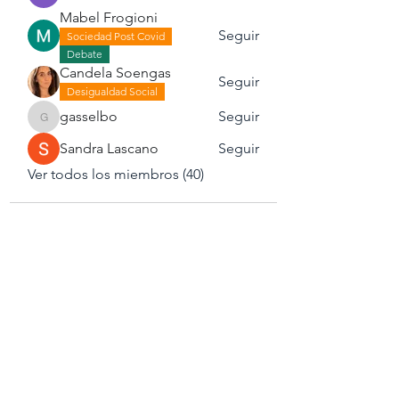
Mabel Frogioni
Seguir
Sociedad Post Covid
Debate
Candela Soengas
Seguir
Desigualdad Social
gasselbo
Seguir
gasselbo
Sandra Lascano
Seguir
Ver todos los miembros (40)
¿Te gustaría recibir el
newsletter/boletín
informativo
de Trazando Surcos?
Enviar