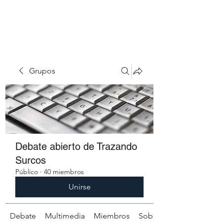
Grupos
Debate abierto de Trazando
Surcos
Público
·
40 miembros
Unirse
Debate
Multimedia
Miembros
Sobre el grupo