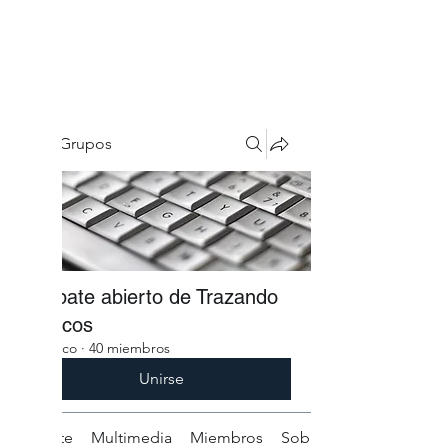
Grupos
Debate abierto de Trazando
Surcos
Público
·
40 miembros
Unirse
Debate
Multimedia
Miembros
Sobre el grupo