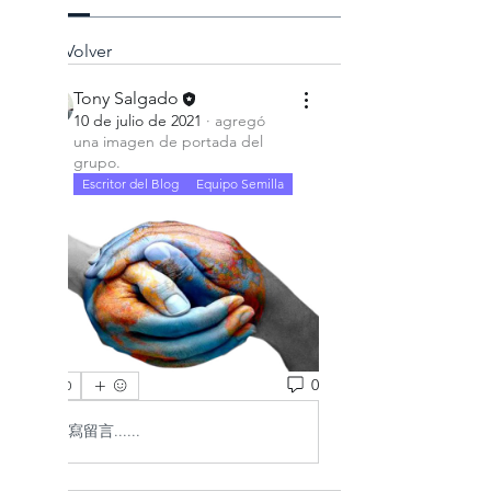
Volver
Tony Salgado
10 de julio de 2021
·
agregó
una imagen de portada del
grupo.
Escritor del Blog
Equipo Semilla
0
0
撰寫留言......