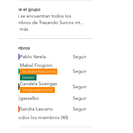
Sobre el grupo
Aquí se encuentran todos los
miembros de Trazando Surcos int
...
Leer más
Miembros
Pablo Varela
Seguir
Mabel Frogioni
Seguir
Sociedad Post Covid
Debate
Candela Soengas
Seguir
Desigualdad Social
gasselbo
Seguir
gasselbo
Sandra Lascano
Seguir
Ver todos los miembros (40)