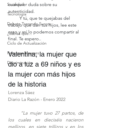
Sociedad
cualquier duda sobre su 
autenticidad.
Tecnología
	Y tú, que te quejabas del 
Debate Trazando Surcos
trabajo que dan tus hijos, lee este 
caso y así lo podemos compartir al 
¿Sabías que...
final. Te espero.. 
Ciclo de Actualización
Personas Mayores
Valentina, la mujer que 
Discriminación
dio a luz a 69 niños y es 
la mujer con más hijos 
de la historia
Lorenza Sáez
Diario La Razón - Enero 2022
“La mujer tuvo 27 partos, de 
los cuales en dieciséis nacieron 
mellizos, en siete trillizos y en los 