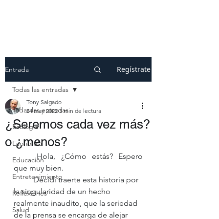
Regístrate
Entrada
Todas las entradas
Tony Salgado
Todas las entradas
24 may 2022
3 min de lectura
¿Seremos cada vez más?
Ecología
o ¿menos?
Economía
	Hola, ¿Cómo estás? Espero 
Educación
que muy bien.
Entretenimiento
	Decidí traerte esta historia por 
la singularidad de un hecho 
Reflexiones
realmente inaudito, que la seriedad 
Salud
de la prensa se encarga de alejar 