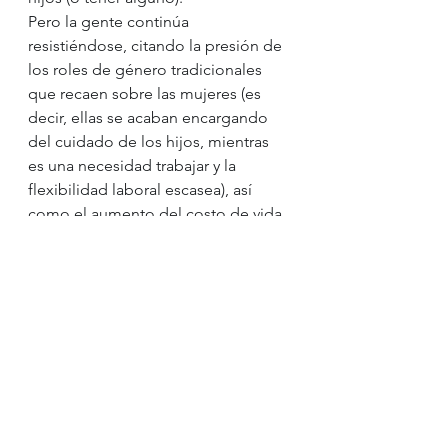
Pero la gente continúa 
resistiéndose, citando la presión de 
los roles de género tradicionales 
que recaen sobre las mujeres (es 
decir, ellas se acaban encargando 
del cuidado de los hijos, mientras 
es una necesidad trabajar y la 
flexibilidad laboral escasea), así 
como el aumento del costo de vida 
y la dificultad de equilibrar las 
carreras.
Explica The Guardian que los 
salarios en Taiwán son relativamente 
bajos y la vivienda en la ciudad es 
cara.
Este año, se descubrió que Taipei 
era la segunda ciudad más 
inasequible del mundo, después de 