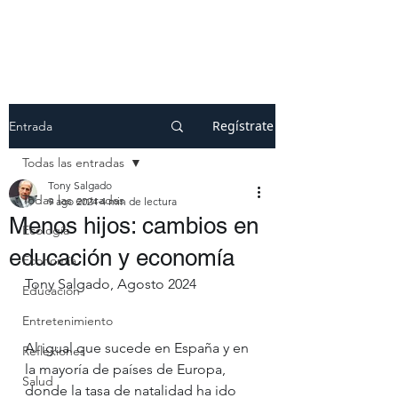
Regístrate
Entrada
Todas las entradas
Tony Salgado
Todas las entradas
9 ago 2024
4 min de lectura
Menos hijos: cambios en
Ecología
educación y economía
Economía
Tony Salgado, Agosto 2024
Educación
Entretenimiento
Al igual que sucede en España y en 
Reflexiones
la mayoría de países de Europa, 
Salud
donde la tasa de natalidad ha ido 