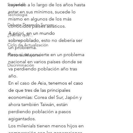
Sociedad
cayendo a lo largo de los años hasta 
estar en sus mínimos, sucede lo 
Tecnología
mismo en algunos de los más 
Debate Trazando Surcos
conocidos países asiáticos.
A priori, 
en un mundo 
¿Sabías que...
sobrepoblado
, esto no debería ser 
Ciclo de Actualización
un problema.
Pero sí se convierte en un problema 
Personas Mayores
nacional en varios países donde se 
Discriminación
va perdiendo población año tras 
año.
En el caso de Asia, 
tenemos el caso 
de que tres de las principales 
economías
: Corea del Sur, Japón y 
ahora también Taiwán, están 
perdiendo población a pasos 
agigantados.
Los milenials tienen menos hijos en 
comparación con las generaciones 