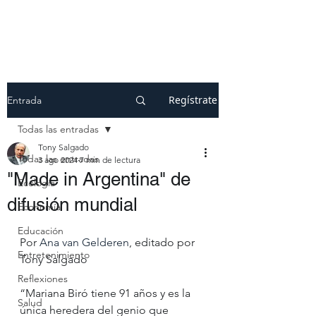
Regístrate
Entrada
Todas las entradas
Tony Salgado
Todas las entradas
3 ago 2024
7 min de lectura
"Made in Argentina" de
Ecología
difusión mundial
Economía
Educación
Por 
Ana van Gelderen
, editado por 
Entretenimiento
Tony Salgado
Reflexiones
“Mariana Biró tiene 91 años y es la 
Salud
única heredera del genio que 