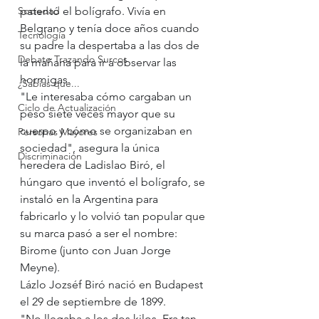
Sociedad
patentó el bolígrafo. Vivía en 
Belgrano y tenía doce años cuando 
Tecnología
su padre la despertaba a las dos de 
Debate Trazando Surcos
la mañana para ir a observar las 
hormigas.
¿Sabías que...
"Le interesaba cómo cargaban un 
Ciclo de Actualización
peso siete veces mayor que su 
cuerpo y cómo se organizaban en 
Personas Mayores
sociedad", asegura la única 
Discriminación
heredera de Ladislao Biró, el 
húngaro que inventó el bolígrafo, se 
instaló en la Argentina para 
fabricarlo y lo volvió tan popular que 
su marca pasó a ser el nombre: 
Birome (junto con Juan Jorge 
Meyne). 
Lázlo Jozséf Biró nació en Budapest 
el 29 de septiembre de 1899.
"No llegaba a los dos kilos. Era tan 