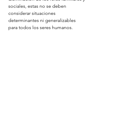
sociales, estas no se deben 
considerar situaciones 
determinantes ni generalizables 
para todos los seres humanos.
De acuerdo con el análisis de la 
información, la edad, la escolaridad, 
el género, el estrato 
socioeconómico y el vivir en 
compañía, no se consideran 
factores que contribuyan a predecir 
o mantener el bienestar en los 
adultos mayores. Los resultados del 
análisis estadístico indican una 
relación predictiva significativa de la 
vida social, la autonomía y la salud 
con el bienestar personal de los 
adultos mayores.
Los datos muestran que la vida 