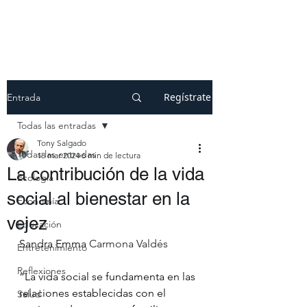
Regístrate
Entrada
Todas las entradas
Tony Salgado
Todas las entradas
18 mar 2024
6 min de lectura
La contribución de la vida
Ecología
social al bienestar en la
Economía
vejez
Educación
Sandra Emma 
Carmona Valdés 
Entretenimiento
Reflexiones
“La vida social se fundamenta en las 
relaciones establecidas con el 
Salud