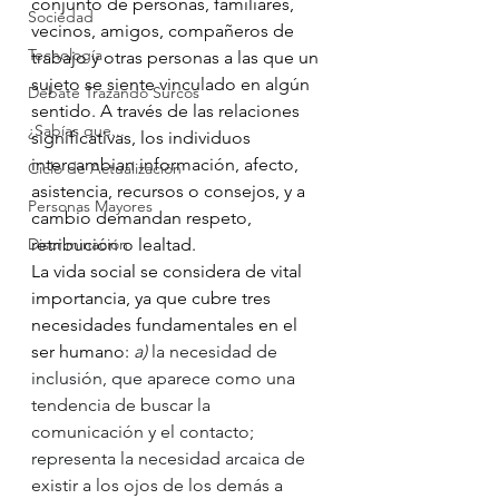
conjunto de personas, familiares, 
Sociedad
vecinos, amigos, compañeros de 
Tecnología
trabajo y otras personas a las que un 
sujeto se siente vinculado en algún 
Debate Trazando Surcos
sentido. A través de las relaciones 
¿Sabías que...
significativas, los individuos 
intercambian información, afecto, 
Ciclo de Actualización
asistencia, recursos o consejos, y a 
Personas Mayores
cambio demandan respeto, 
Discriminación
retribución o lealtad.
La vida social se considera de vital 
importancia, ya que cubre tres 
necesidades fundamentales en el 
ser humano: 
a)
 la necesidad de 
inclusión, que aparece como una 
tendencia de buscar la 
comunicación y el contacto; 
representa la necesidad arcaica de 
existir a los ojos de los demás a 