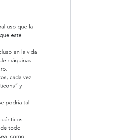
al uso que la 
 que esté 
luso en la vida 
 de máquinas 
aro,
tos, cada vez 
ticons” y 
e podría tal 
uánticos 
 de todo 
 sea  como 