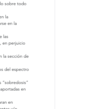
ulo sobre todo 
n la 
se en la 
 las 
 en perjuicio 
n la sección de 
s del espectro 
s “sobredosis” 
 aportadas en 
aran en 
antes y/o 