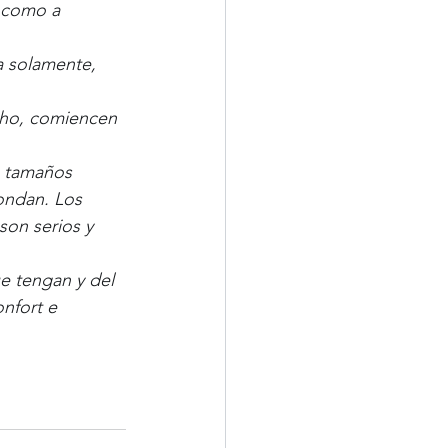
 como a 
da solamente, 
cho, comiencen 
a tamaños 
ondan. Los 
son serios y 
e tengan y del 
nfort e 