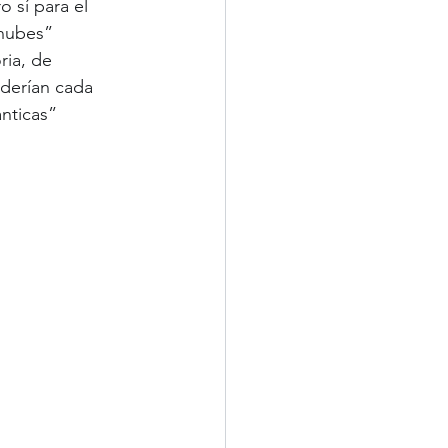
o sí para el 
“nubes” 
ia, de 
nderían cada 
nticas” 