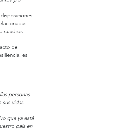
edisposiciones 
elacionadas 
 o cuadros 
pacto de 
siliencia, es 
las personas 
sus vidas 
vo que ya está 
estro país en 