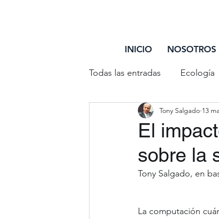
INICIO
NOSOTROS
Todas las entradas
Ecología
Tony Salgado
13 ma
Entretenimiento
Reflex
El impac
sobre la 
Debate Trazando Surcos
Tony Salgado, en bas
Personas Mayores
Disc
La computación cuán