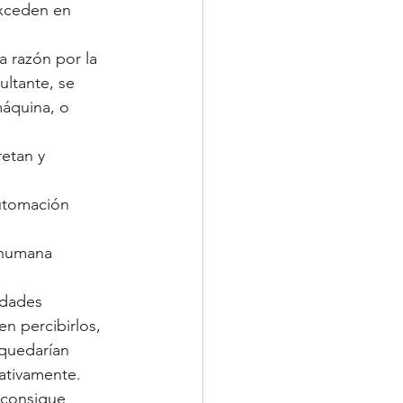
xceden en 
a razón por la 
ultante, se 
máquina, o 
etan y 
automación 
 humana 
idades 
en percibirlos, 
 quedarían 
cativamente.
 consigue 