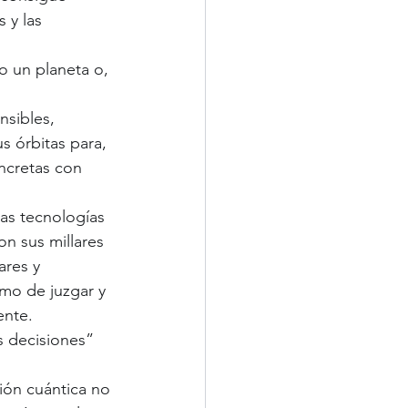
 y las 
 un planeta o, 
nsibles, 
s órbitas para, 
ncretas con 
as tecnologías 
n sus millares 
ares y 
mo de juzgar y 
ente.
s decisiones” 
ción cuántica no 