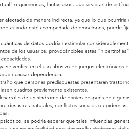
irtual” o quiméricos, fantasiosos, que sirvieran de estím
r afectada de manera indirecta, ya que lo que ocurriría e
todo cuando esté acompañada de emociones, puede fijar
cuánticas de datos podrían estimular considerablemente
ntos de los usuarios, provocándoles estas “hipertrofias”,
s capacidades.
ya se verifica en el uso abusivo de juegos electrónicos e
pueden causar dependencia.
traño que personas predispuestas presentaran trastorno
llasen cuadros previamente existentes.
 desarrollo de un síndrome de pánico después de alguna
re desastres naturales, conflictos sociales o epidemias,
das,
psicótico, se podría esperar que tales influencias gener
as, una mayor facilidad para desarrollar síndromes delir