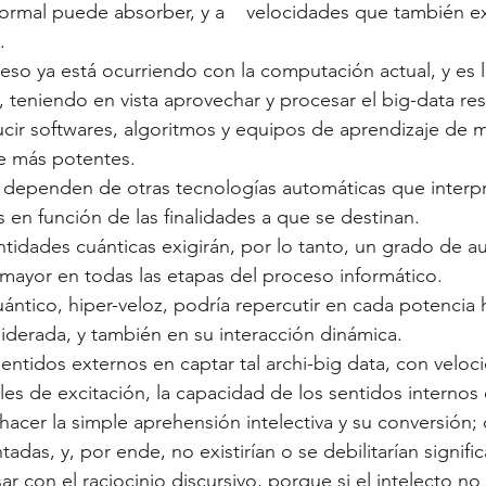
ormal puede absorber, y a    velocidades que también e
.
eso ya está ocurriendo con la computación actual, y es l
s, teniendo en vista aprovechar y procesar el big-data res
cir softwares, algoritmos y equipos de aprendizaje de 
e más potentes.
dependen de otras tecnologías automáticas que interpr
 en función de las finalidades a que se destinan.
ntidades cuánticas exigirán, por lo tanto, un grado de 
ayor en todas las etapas del proceso informático.
uántico, hiper-veloz, podría repercutir en cada potencia
derada, y también en su interacción dinámica.
sentidos externos en captar tal archi-big data, con veloc
les de excitación, la capacidad de los sentidos internos 
 hacer la simple aprehensión intelectiva y su conversión;
das, y, por ende, no existirían o se debilitarían signifi
r con el raciocinio discursivo, porque si el intelecto no