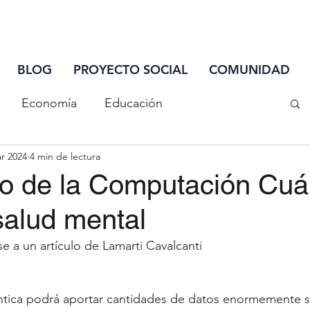
INIC
BLOG
PROYECTO SOCIAL
COMUNIDAD
Economía
Educación
r 2024
4 min de lectura
iones
Salud
Sociedad
Tecnología
to de la Computación Cuá
salud mental
¿Sabías que...
Ciclo de Actualización
e a un artículo de Lamarti Cavalcanti
riminación
tica podrá aportar cantidades de datos enormemente su