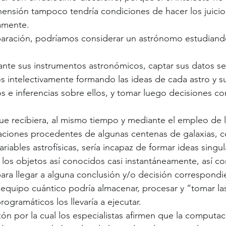
hensión tampoco tendría condiciones de hacer los juicios
amente.
aración, podríamos considerar un astrónomo estudiando
ante sus instrumentos astronómicos, captar sus datos se
los intelectivamente formando las ideas de cada astro y su
os e inferencias sobre ellos, y tomar luego decisiones co
e recibiera, al mismo tiempo y mediante el empleo de l
maciones procedentes de algunas centenas de galaxias, co
riables astrofísicas, sería incapaz de formar ideas singul
 los objetos así conocidos casi instantáneamente, así co
para llegar a alguna conclusión y/o decisión correspondi
quipo cuántico podría almacenar, procesar y “tomar la
ogramáticos los llevaría a ejecutar.
azón por la cual los especialistas afirmen que la computa